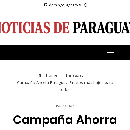
domingo, agosto 9
Home
Paraguay
Campaña Ahorra Paraguay: Precios más bajos para
todos
PARAGUAY
Campaña Ahorra