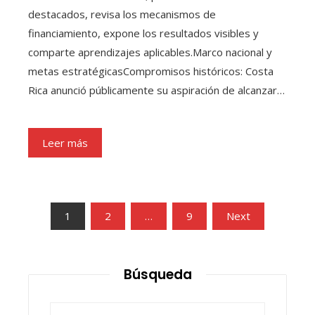
destacados, revisa los mecanismos de
financiamiento, expone los resultados visibles y
comparte aprendizajes aplicables.Marco nacional y
metas estratégicasCompromisos históricos: Costa
Rica anunció públicamente su aspiración de alcanzar…
Leer más
Paginación
1
2
…
9
Next
de
entradas
Búsqueda
Buscar: