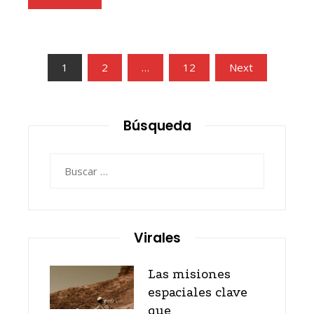
Paginación
1
2
…
12
Next
de
entradas
Búsqueda
Buscar:
Virales
Las misiones
espaciales clave
que