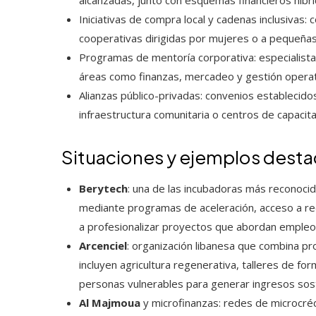
alcanzadas, junto con esquemas financieros híbri
Iniciativas de compra local y cadenas inclusiva
cooperativas dirigidas por mujeres o a pequeñas
Programas de mentoría corporativa: especialist
áreas como finanzas, mercadeo y gestión operati
Alianzas público-privadas: convenios establecid
infraestructura comunitaria o centros de capacita
Situaciones y ejemplos dest
Berytech
: una de las incubadoras más reconocid
mediante programas de aceleración, acceso a red
a profesionalizar proyectos que abordan empleo 
Arcenciel
: organización libanesa que combina pro
incluyen agricultura regenerativa, talleres de f
personas vulnerables para generar ingresos sost
Al Majmoua
y microfinanzas: redes de microcrédi