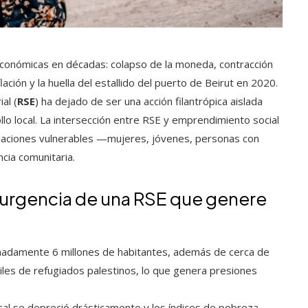
oeconómicas en décadas: colapso de la moneda, contracción
ación y la huella del estallido del puerto de Beirut en 2020.
al (
RSE
) ha dejado de ser una acción filantrópica aislada
llo local. La intersección entre RSE y emprendimiento social
laciones vulnerables —mujeres, jóvenes, personas con
ncia comunitaria.
 urgencia de una RSE que genere
imadamente 6 millones de habitantes, además de cerca de
iles de refugiados palestinos, lo que genera presiones
l se depreció drásticamente y los índices de pobreza