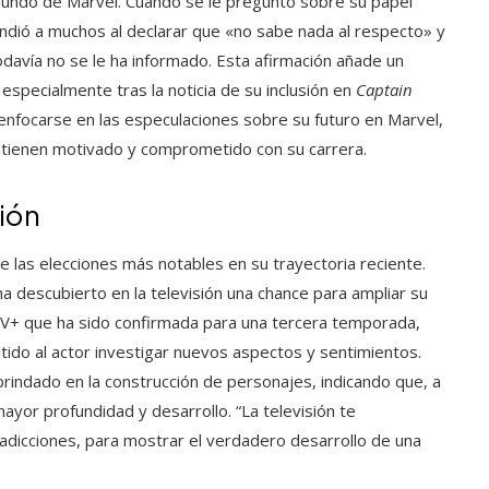
 mundo de Marvel. Cuando se le preguntó sobre su papel
dió a muchos al declarar que «no sabe nada al respecto» y
todavía no se le ha informado. Esta afirmación añade un
 especialmente tras la noticia de su inclusión en
Captain
 enfocarse en las especulaciones sobre su futuro en Marvel,
ntienen motivado y comprometido con su carrera.
sión
 de las elecciones más notables en su trayectoria reciente.
ha descubierto en la televisión una chance para ampliar su
TV+ que ha sido confirmada para una tercera temporada,
itido al actor investigar nuevos aspectos y sentimientos.
 brindado en la construcción de personajes, indicando que, a
mayor profundidad y desarrollo. “La televisión te
radicciones, para mostrar el verdadero desarrollo de una