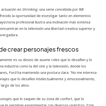
u actuación en
Shrinking
, una serie concebida por Bill
ofrecido la oportunidad de investigar tanto en elementos
yectoria profesional ilustra una inclinación más extensa
encuentran en la televisión una libertad creativa superior y
nvergadura.
 de crear personajes frescos
mente es su deseo de asumir roles que lo desafíen y lo
a industria como la del cine y la televisión, donde los
lares, Ford ha mantenido una postura clara: “No me interesa
sonajes que lo desafíen intelectualmente y emocionalmente,
 largo de los años.
rsonajes que lo saquen de su zona de confort, que lo
que le permitan experimentar con diversos registros. Este