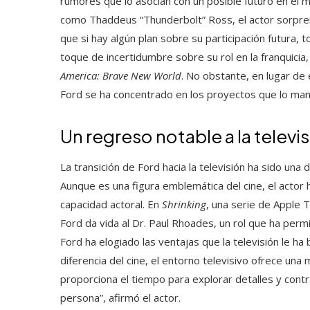
rumores que lo asocian con un posible futuro en el
como Thaddeus “Thunderbolt” Ross, el actor sorpren
que si hay algún plan sobre su participación futura, 
toque de incertidumbre sobre su rol en la franquicia,
America: Brave New World
. No obstante, en lugar de
Ford se ha concentrado en los proyectos que lo ma
Un regreso notable a la televi
La transición de Ford hacia la televisión ha sido una
Aunque es una figura emblemática del cine, el actor 
capacidad actoral. En
Shrinking
, una serie de Apple 
Ford da vida al Dr. Paul Rhoades, un rol que ha perm
Ford ha elogiado las ventajas que la televisión le ha
diferencia del cine, el entorno televisivo ofrece una 
proporciona el tiempo para explorar detalles y cont
persona”, afirmó el actor.