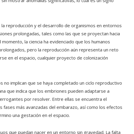
 sin mostrar anomalías significativas, lo cual es un signo
 la reproducción y el desarrollo de organismos en entornos
siones prolongadas, tales como las que se proyectan hacia
el momento, la ciencia ha evidenciado que los humanos
rolongados, pero la reproducción aún representa un reto
rse en el espacio, cualquier proyecto de colonización
os no implican que se haya completado un ciclo reproductivo
rana que indica que los embriones pueden adaptarse a
errogantes por resolver. Entre ellas se encuentra el
las fases más avanzadas del embarazo, así como los efectos
rmino una gestación en el espacio.
viduos que puedan nacer en un entorno sin gravedad. La falta