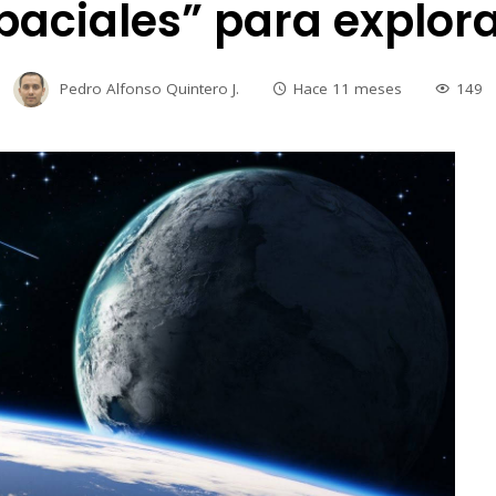
paciales” para explora
Pedro Alfonso Quintero J.
Hace 11 meses
149