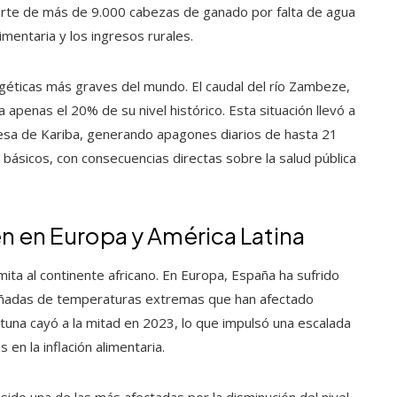
uerte de más de 9.000 cabezas de ganado por falta de agua
mentaria y los ingresos rurales.
rgéticas más graves del mundo. El caudal del río Zambeze,
a apenas el 20% de su nivel histórico. Esta situación llevó a
presa de Kariba, generando apagones diarios de hasta 21
s básicos, con consecuencias directas sobre la salud pública
n en Europa y América Latina
imita al continente africano. En Europa, España ha sufrido
añadas de temperaturas extremas que han afectado
ituna cayó a la mitad en 2023, lo que impulsó una escalada
 en la inflación alimentaria.
sido una de las más afectadas por la disminución del nivel