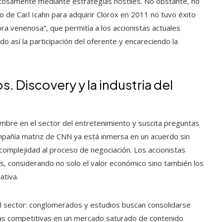
tosamente mediante estrategias hostiles. No obstante, no
to de Carl Icahn para adquirir Clorox en 2011 no tuvo éxito
ora venenosa”, que permitía a los accionistas actuales
o así la participación del oferente y encareciendo la
. Discovery y la industria del
mbre en el sector del entretenimiento y suscita preguntas
mpañía matriz de CNN ya está inmersa en un acuerdo sin
 complejidad al proceso de negociación. Los accionistas
s, considerando no solo el valor económico sino también los
ativa.
 el sector: conglomerados y estudios buscan consolidarse
jas competitivas en un mercado saturado de contenido