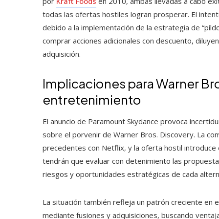
por
Kraft Foods
en 2010, ambas llevadas a cabo exi
todas las ofertas hostiles logran prosperar. El inten
debido a la implementación de la estrategia de “píld
comprar acciones adicionales con descuento, diluyend
adquisición.
Implicaciones para Warner Bros
entretenimiento
El anuncio de Paramount Skydance provoca incertidu
sobre el porvenir de Warner Bros. Discovery. La co
precedentes con Netflix, y la oferta hostil introduce
tendrán que evaluar con detenimiento las propuesta
riesgos y oportunidades estratégicas de cada altern
La situación también refleja un patrón creciente en
mediante fusiones y adquisiciones, buscando venta