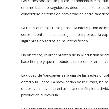
Las redes sociales amplificaron rápidamente los rum
enorme base de seguidores desde su estreno, cualq
convertirse en tema de conversación entre fanático
La incertidumbre creció porque la interrupción ocurrió 
sorprendente final de la segunda temporada, la expe
siguientes episodios se ha intensificado.
No obstante, representantes de la producción aclar
hace tiempo y que responde a factores externos vinc
La ciudad de Vancouver será una de las sedes oficia
estadio BC Place. La movilización de recursos, las re
deportivo influyen directamente en múltiples activida
producción audiovisual.
Por esta razón, los encargados de la serie decidier