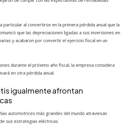
ejaron de cumplir con las expectativas de rentabilidad
a particular al convertirse en la primera pérdida anual que la
municó que las depreciaciones ligadas a sus inversiones en
arias y acabaron por convertir el ejercicio fiscal en un
nes durante el próximo año fiscal, la empresa considera
vará en otra pérdida anual.
ntis igualmente afrontan
icas
añías automotrices más grandes del mundo atraviesan
e sus estrategias eléctricas.