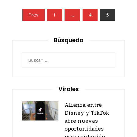
Paginación
Prev
1
…
4
5
de
entradas
Búsqueda
Buscar:
Virales
Alianza entre
Disney y TikTok
abre nuevas
oportunidades
para contenido