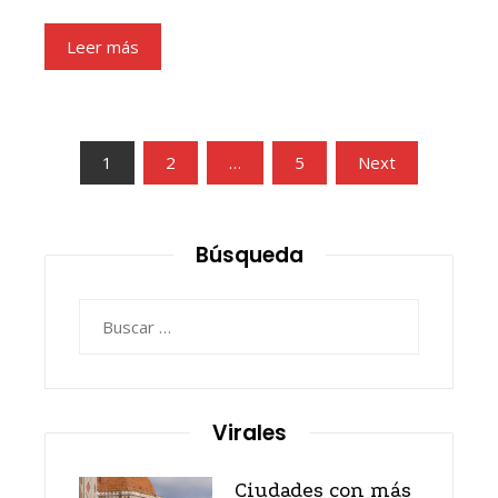
Leer más
Paginación
1
2
…
5
Next
de
entradas
Búsqueda
Buscar:
Virales
Ciudades con más