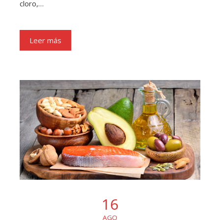
cloro,…
Leer más
16
AGO