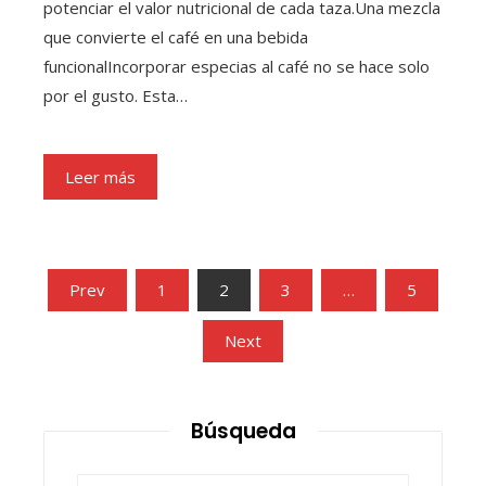
potenciar el valor nutricional de cada taza.Una mezcla
que convierte el café en una bebida
funcionalIncorporar especias al café no se hace solo
por el gusto. Esta…
Leer más
Paginación
Prev
1
2
3
…
5
de
Next
entradas
Búsqueda