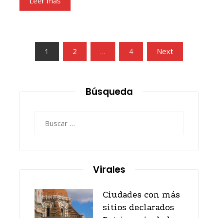
Leer más
Paginación
1
2
…
4
Next
de
entradas
Búsqueda
Buscar:
Virales
Ciudades con más
sitios declarados