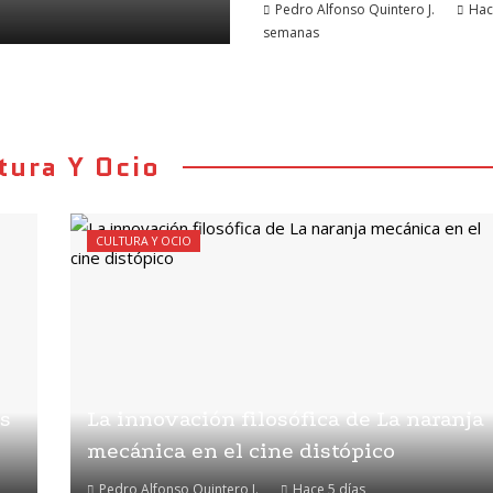
Pedro Alfonso Quintero J.
Hac
semanas
tura Y Ocio
CULTURA Y OCIO
es
La innovación filosófica de La naranja
mecánica en el cine distópico
Pedro Alfonso Quintero J.
Hace 5 días