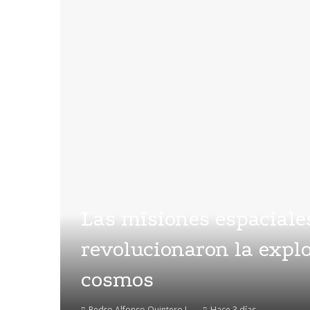
Las misiones espaciale
revolucionaron la explo
cosmos
Pedro Alfonso Quintero J.
Hace 3 días