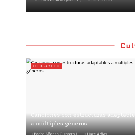
Cul
CULTURA Y OCIO
Canciones con estructuras adaptabl
a múltiples géneros
Pedro Alfonso Quintero J.
Hace 4 días