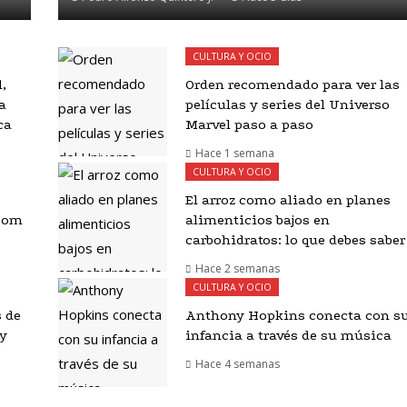
CULTURA Y OCIO
,
Orden recomendado para ver las
a
películas y series del Universo
ca
Marvel paso a paso
Hace 1 semana
CULTURA Y OCIO
El arroz como aliado en planes
Doom
alimenticios bajos en
carbohidratos: lo que debes saber
Hace 2 semanas
CULTURA Y OCIO
s de
Anthony Hopkins conecta con s
 y
infancia a través de su música
Hace 4 semanas