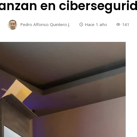
anzan en ciberseguri
Pedro Alfonso Quintero J.
Hace 1 año
141